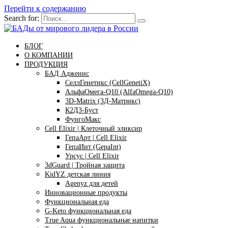
Перейти к содержанию
Search for:
БЛОГ
О КОМПАНИИ
ПРОДУКЦИЯ
БАД Адженис
СеллГенетикс (CellGenetiX)
АльфаОмега-Q10 (AlfaOmega-Q10)
3D-Matrix (3Д-Матрикс)
К2Д3-Буст
ФунгоМакс
Cell Elixir | Клеточный эликсир
ГепаАрт | Cell Elixir
ГепаИнт (GepaInt)
Урсус | Cell Elixir
3dGuard | Тройная защита
KidYZ детская линия
Agenyz для детей
Инновационные продукты
Функциональная еда
G-Keto функциональная еда
True Aqua функциональные напитки