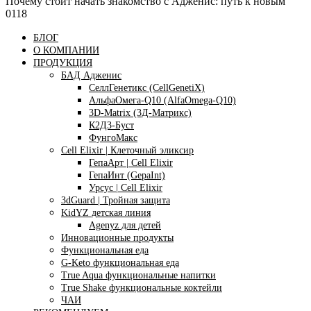
Почему стоит начать знакомство с Адженис: путь к новым
0
118
БЛОГ
О КОМПАНИИ
ПРОДУКЦИЯ
БАД Адженис
СеллГенетикс (CellGenetiX)
АльфаОмега-Q10 (AlfaOmega-Q10)
3D-Matrix (3Д-Матрикс)
К2Д3-Буст
ФунгоМакс
Cell Elixir | Клеточный эликсир
ГепаАрт | Cell Elixir
ГепаИнт (GepaInt)
Урсус | Cell Elixir
3dGuard | Тройная защита
KidYZ детская линия
Agenyz для детей
Инновационные продукты
Функциональная еда
G-Keto функциональная еда
True Aqua функциональные напитки
True Shake функциональные коктейли
ЧАИ