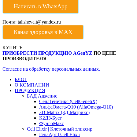
Написать в WhatsApp
Почта: talisheva.t@yandex.ru
Канал здоровья в МАХ
КУПИТЬ
ПРИОБРЕСТИ ПРОДУКЦИЮ AGenYZ
ПО ЦЕНЕ
ПРОИЗВОДИТЕЛЯ
Согласие на обработку персональных данных.
БЛОГ
О КОМПАНИИ
ПРОДУКЦИЯ
БАД Адженис
СеллГенетикс (CellGenetiX)
АльфаОмега-Q10 (AlfaOmega-Q10)
3D-Matrix (3Д-Матрикс)
К2Д3-Буст
ФунгоМакс
Cell Elixir | Клеточный эликсир
ГепаАрт | Cell Elixir