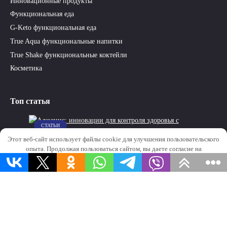
Инновационные продукты
Функциональная еда
G-Keto функциональная еда
True Aqua функциональные напитки
True Shake функциональные коктейли
Косметика
Топ статья
СТАТЬИ
Этот веб-сайт использует файлы cookie для улучшения пользовательского
Адженис: инновации для контроля здоровья с
опыта. Продолжая пользоваться сайтом, вы даете согласие на
использованием технологий
использование файлов cookie.
OK
Адженис: инновации для контроля здоровья с
использованием
0
3к.