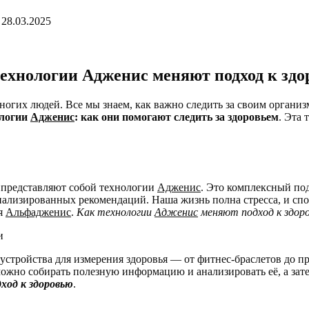
28.03.2025
ехнологии Адженис меняют подход к зд
ногих людей. Все мы знаем, как важно следить за своим организм
логии
Адженис
: как они помогают следить за здоровьем
. Эта 
же представляют собой технологии
Адженис
. Это комплексный по
нализированных рекомендаций. Наша жизнь полна стресса, и спо
ия
Альфадженис
.
Как технологии
Адженис
меняют подход к здор
е устройства для измерения здоровья — от фитнес-браслетов до
ожно собирать полезную информацию и анализировать её, а зат
ход к здоровью
.