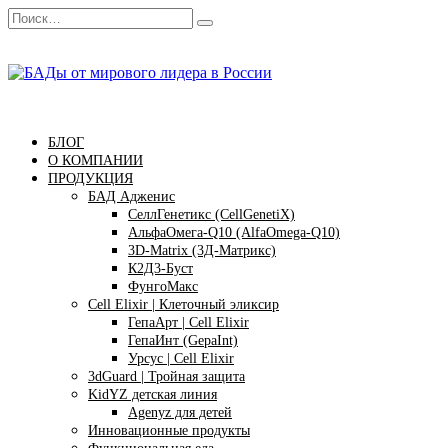
Перейти
Search
к
for:
содержанию
БЛОГ
О КОМПАНИИ
ПРОДУКЦИЯ
БАД Адженис
СеллГенетикс (CellGenetiX)
АльфаОмега-Q10 (AlfaOmega-Q10)
3D-Matrix (3Д-Матрикс)
К2Д3-Буст
ФунгоМакс
Cell Elixir | Клеточный эликсир
ГепаАрт | Cell Elixir
ГепаИнт (GepaInt)
Урсус | Cell Elixir
3dGuard | Тройная защита
KidYZ детская линия
Agenyz для детей
Инновационные продукты