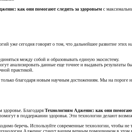
дженис: как они помогают следить за здоровьем
с максимальны
огий уже сегодня говорят о том, что дальнейшее развитие этих
единяться между собой и образовывать единую экосистему.
гут анализировать данные еще точнее и выдавать результаты бы
чной практикой.
только благодаря новым научным достижениям. Мы на пороге нов
м здоровье. Благодаря
Технологиям Адженис: как они помогают
омогут в поддержании здоровья. Эти технологии делают возможн
ходимо беречь. Используйте современные технологии, чтобы не т
 технологии Адженис станут вашим верным помощником в этом н