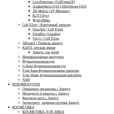
СеллГенетикс (CellGenetiX)
АльфаОмега-Q10 (AlfaOmega-Q10)
3D-Matrix (3Д-Матрикс)
К2Д3-Буст
ФунгоМакс
Cell Elixir | Клеточный эликсир
ГепаАрт | Cell Elixir
ГепаИнт (GepaInt)
Урсус | Cell Elixir
3dGuard | Тройная защита
KidYZ детская линия
Agenyz для детей
Инновационные продукты
Функциональная еда
G-Keto функциональная еда
True Aqua функциональные напитки
True Shake функциональные коктейли
ЧАИ
РЕКОМЕНДУЕМ
Очищение организма с Agenyz
Молодость и красота с Agenyz
Контроль веса с Agenyz
Антистресс, нервная система Agenyz
КОСМЕТИКА
КОСМЕТИКА ДЛЯ ЛИЦА