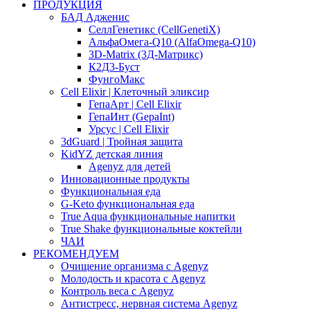
ПРОДУКЦИЯ
БАД Адженис
СеллГенетикс (CellGenetiX)
АльфаОмега-Q10 (AlfaOmega-Q10)
3D-Matrix (3Д-Матрикс)
К2Д3-Буст
ФунгоМакс
Cell Elixir | Клеточный эликсир
ГепаАрт | Cell Elixir
ГепаИнт (GepaInt)
Урсус | Cell Elixir
3dGuard | Тройная защита
KidYZ детская линия
Agenyz для детей
Инновационные продукты
Функциональная еда
G-Keto функциональная еда
True Aqua функциональные напитки
True Shake функциональные коктейли
ЧАИ
РЕКОМЕНДУЕМ
Очищение организма с Agenyz
Молодость и красота с Agenyz
Контроль веса с Agenyz
Антистресс, нервная система Agenyz