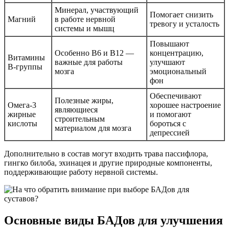
Минерал, участвующий
Помогает снизить
Магний
в работе нервной
тревогу и усталость
системы и мышц
Повышают
Особенно В6 и В12 —
концентрацию,
Витамины
важные для работы
улучшают
В-группы
мозга
эмоциональный
фон
Обеспечивают
Полезные жиры,
Омега-3
хорошее настроение
являющиеся
жирные
и помогают
строительным
кислоты
бороться с
материалом для мозга
депрессией
Дополнительно в состав могут входить трава пассифлора,
гингко билоба, эхинацея и другие природные компоненты,
поддерживающие работу нервной системы.
Основные виды БАДов для улучшения