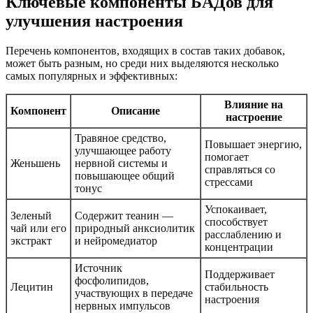
Ключевые компоненты БАДов для
улучшения настроения
Перечень компонентов, входящих в состав таких добавок,
может быть разным, но среди них выделяются несколько
самых популярных и эффективных:
Влияние на
Компонент
Описание
настроение
Травяное средство,
Повышает энергию,
улучшающее работу
помогает
Женьшень
нервной системы и
справляться со
повышающее общий
стрессами
тонус
Успокаивает,
Зеленый
Содержит теанин —
способствует
чай или его
природный анксиолитик
расслаблению и
экстракт
и нейромедиатор
концентрации
Источник
Поддерживает
фосфолипидов,
Лeцитин
стабильность
участвующих в передаче
настроения
нервных импульсов