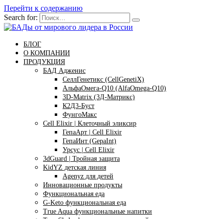
Перейти к содержанию
Search for:
БЛОГ
О КОМПАНИИ
ПРОДУКЦИЯ
БАД Адженис
СеллГенетикс (CellGenetiX)
АльфаОмега-Q10 (AlfaOmega-Q10)
3D-Matrix (3Д-Матрикс)
К2Д3-Буст
ФунгоМакс
Cell Elixir | Клеточный эликсир
ГепаАрт | Cell Elixir
ГепаИнт (GepaInt)
Урсус | Cell Elixir
3dGuard | Тройная защита
KidYZ детская линия
Agenyz для детей
Инновационные продукты
Функциональная еда
G-Keto функциональная еда
True Aqua функциональные напитки